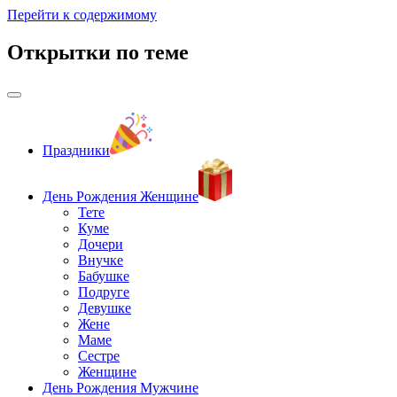
Перейти к содержимому
Открытки по теме
Праздники
День Рождения Женщине
Тете
Куме
Дочери
Внучке
Бабушке
Подруге
Девушке
Жене
Маме
Сестре
Женщине
День Рождения Мужчине