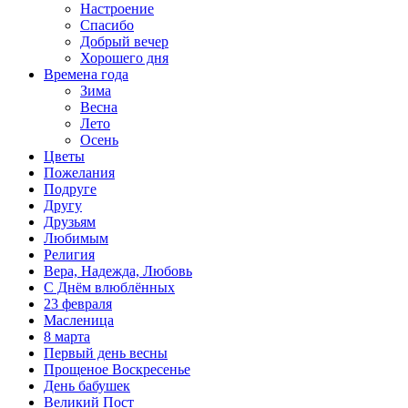
Настроение
Спасибо
Добрый вечер
Хорошего дня
Времена года
Зима
Весна
Лето
Осень
Цветы
Пожелания
Подруге
Другу
Друзьям
Любимым
Религия
Вера, Надежда, Любовь
С Днём влюблённых
23 февраля
Масленица
8 марта
Первый день весны
Прощеное Воскресенье
День бабушек
Великий Пост