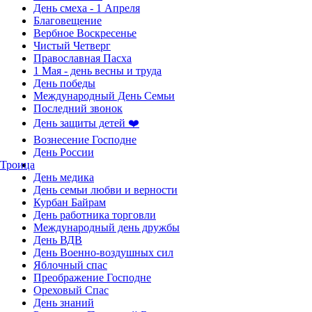
День смеха - 1 Апреля
Благовещение
Вербное Воскресенье
Чистый Четверг
Православная Пасха
1 Мая - день весны и труда
День победы
Международный День Семьи
Последний звонок
День защиты детей ❤️
Вознесение Господне
День России
Троица
День медика
День семьи любви и верности
Курбан Байрам
День работника торговли
Международный день дружбы
День ВДВ
День Военно-воздушных сил
Яблочный спас
Преображение Господне
Ореховый Спас
День знаний